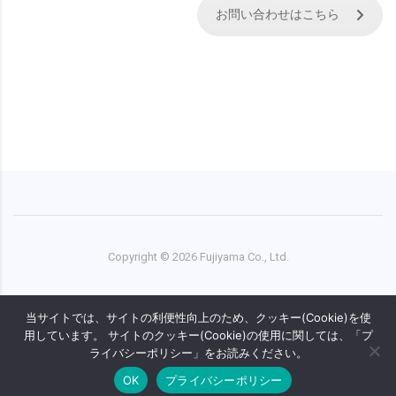
お問い合わせはこちら
Copyright ©
2026
Fujiyama Co., Ltd.
We will help you localize movie content, including all steps
当サイトでは、サイトの利便性向上のため、クッキー(Cookie)を使
from translation to delivery. International patents for U.S.,
用しています。 サイトのクッキー(Cookie)の使用に関しては、「プ
Korea, China, and India (No.PCT/JP01/008190)
ライバシーポリシー」をお読みください。
OK
プライバシーポリシー