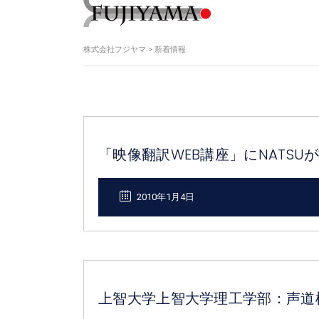
株式会社フジヤマ
>
新着情報
「映像翻訳WEB講座」にNATSU
2010年1月4日
上智大学上智大学理工学部：声道模